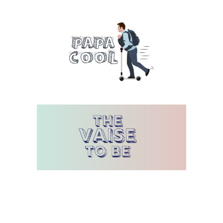
Hello-tribu.com
Papa-Cool.fr
TheVaiseToBe.com